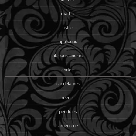
marbre
lustres
appliques
tableaux anciens
cartels
candelabres
reveils
pendules
argenterie