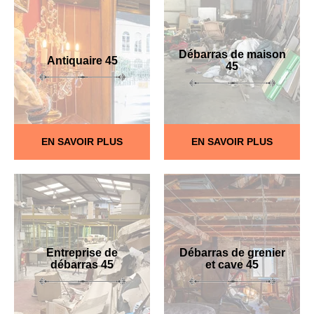
Débarras de maison
Antiquaire 45
45
EN SAVOIR PLUS
EN SAVOIR PLUS
Entreprise de
Débarras de grenier
débarras 45
et cave 45