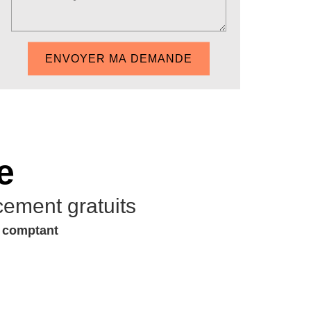
e
cement gratuits
u comptant