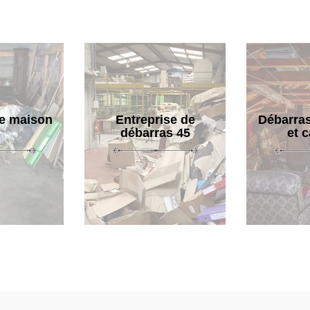
e maison
Entreprise de
Débarras
débarras 45
et 