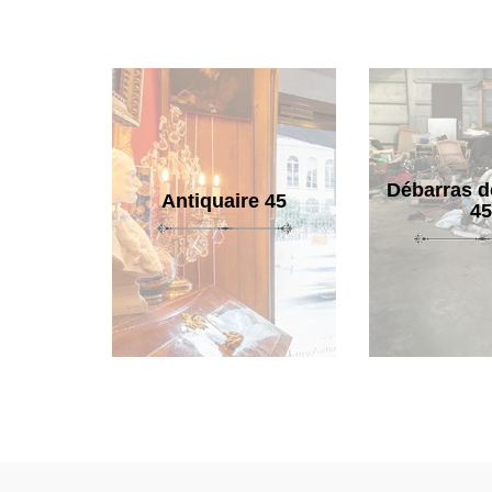
Débarras d
Antiquaire 45
45