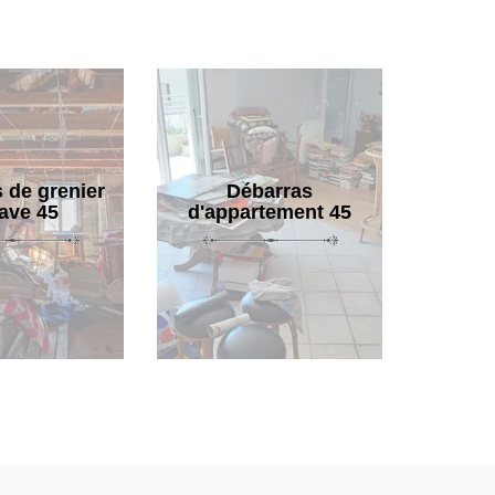
 de grenier
Débarras
cave 45
d'appartement 45