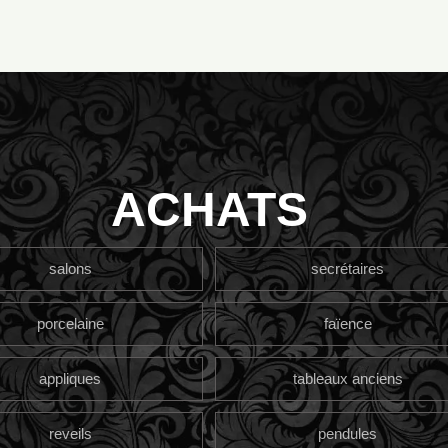
ACHATS
salons
secrétaires
porcelaine
faïence
appliques
tableaux anciens
reveils
pendules