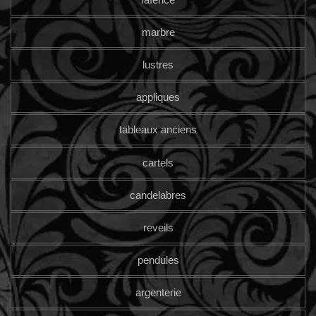
marbre
lustres
appliques
tableaux anciens
cartels
candelabres
reveils
pendules
argenterie