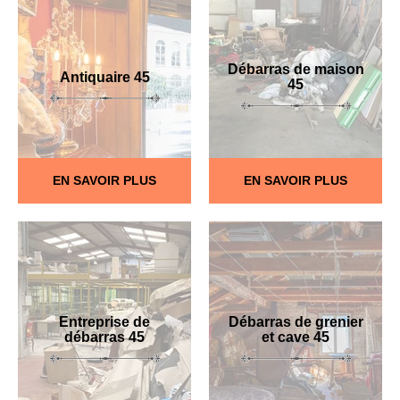
Débarras de maison
Antiquaire 45
45
EN SAVOIR PLUS
EN SAVOIR PLUS
Entreprise de
Débarras de grenier
débarras 45
et cave 45