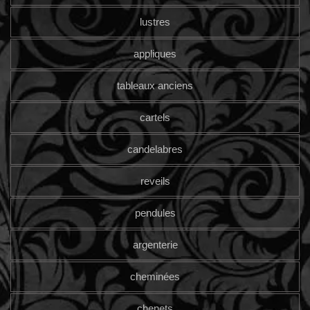
lustres
appliques
tableaux anciens
cartels
candelabres
reveils
pendules
argenterie
cheminées
chenets