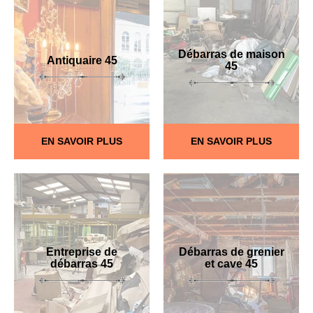
Débarras de maison
Antiquaire 45
45
EN SAVOIR PLUS
EN SAVOIR PLUS
Entreprise de
Débarras de grenier
débarras 45
et cave 45