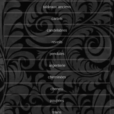
tableaux anciens
cartels
candelabres
reveils
pendules
argenterie
cheminées
chenets
poupées
trains