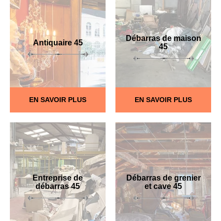
Débarras de maison
Antiquaire 45
45
EN SAVOIR PLUS
EN SAVOIR PLUS
Entreprise de
Débarras de grenier
débarras 45
et cave 45