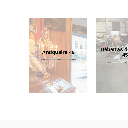
Débarras d
Antiquaire 45
45