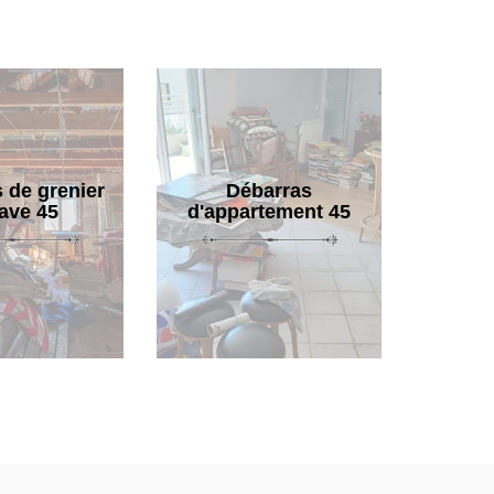
 de grenier
Débarras
cave 45
d'appartement 45