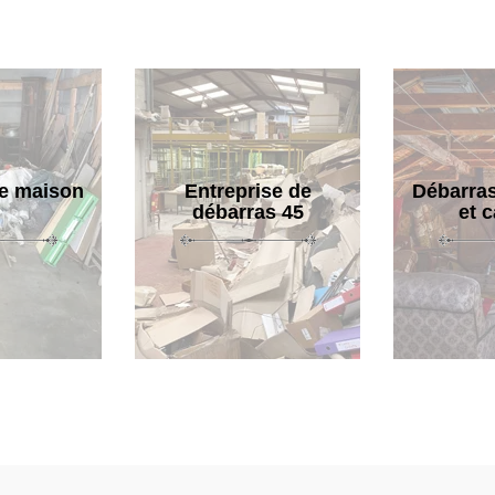
e maison
Entreprise de
Débarras
débarras 45
et 