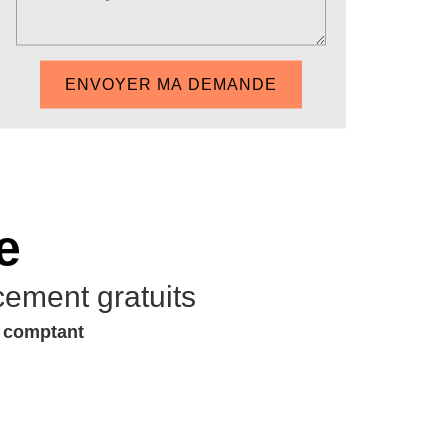
e
cement gratuits
u comptant