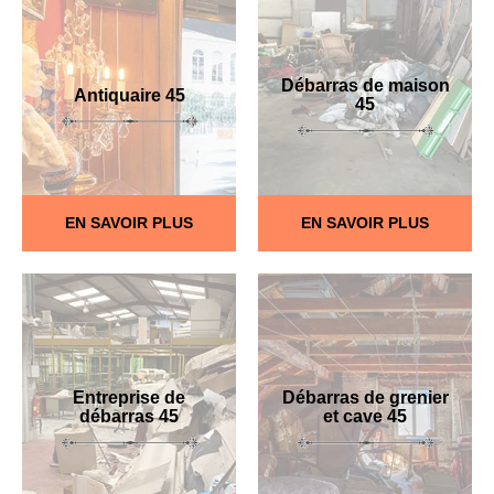
Débarras de maison
Antiquaire 45
45
EN SAVOIR PLUS
EN SAVOIR PLUS
Entreprise de
Débarras de grenier
débarras 45
et cave 45