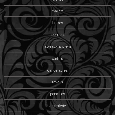
marbre
lustres
appliques
tableaux anciens
cartels
candelabres
reveils
pendules
argenterie