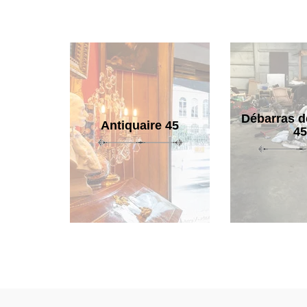
Débarras d
Antiquaire 45
45