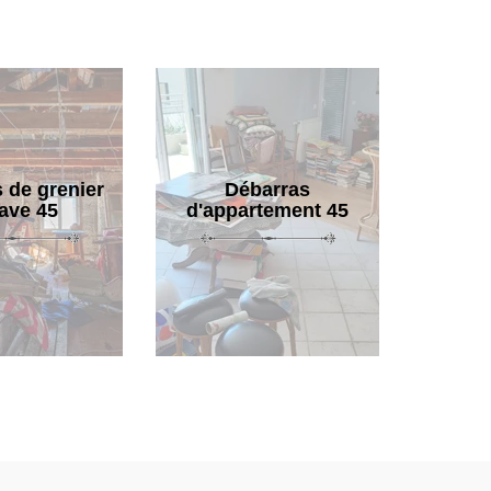
 de grenier
Débarras
cave 45
d'appartement 45