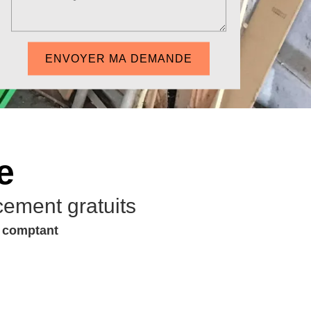
e
cement gratuits
u comptant