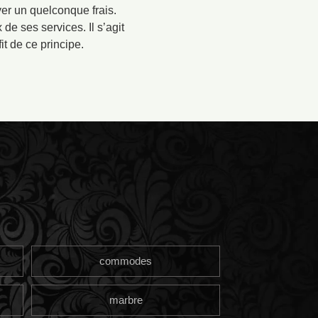
er un quelconque frais.
de ses services. Il s’agit
t de ce principe.
commodes
marbre