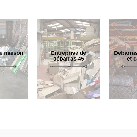
e maison
Entreprise de
Débarras
débarras 45
et 