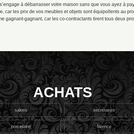
l s’engage à débarrasser votre maison sans que vous ayez à pay
e, car les prix de vos meubles et objets sont équipollents au prix 
e gagnant-gagnant, car les co-contractants tirent tous deux profi
ACHATS
salons
secrétaires
porcelaine
faïence