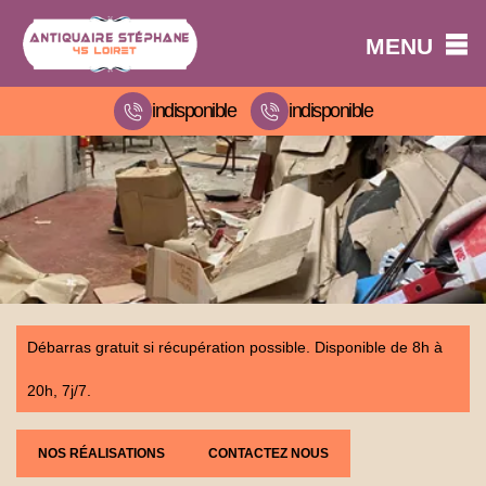
MENU
indisponible
indisponible
Débarras gratuit si récupération possible. Disponible de 8h à
20h, 7j/7.
NOS RÉALISATIONS
CONTACTEZ NOUS