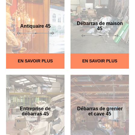
Débarras de maison
Antiquaire 45
45
EN SAVOIR PLUS
EN SAVOIR PLUS
Entreprise de
Débarras de grenier
débarras 45
et cave 45