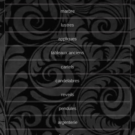
marbre
lustres
appliques
tableaux anciens
cartels
candelabres
reveils
pendules
argenterie