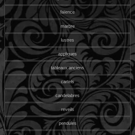
faïence
marbre
lustres
appliques
tableaux anciens
cartels
candelabres
reveils
pendules